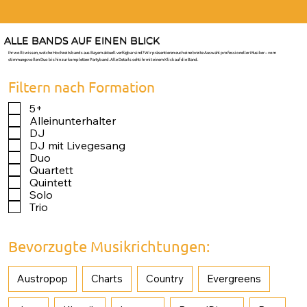
ALLE BANDS AUF EINEN BLICK
Ihr wollt wissen, welche Hochzeitsbands aus Bayern aktuell verfügbar sind? Wir präsentieren euch eine breite Auswahl professioneller Musiker – vom
stimmungsvollen Duo bis hin zur kompletten Partyband. Alle Details seht ihr mit einem Klick auf die Band.
Filtern nach Formation
5+
Alleinunterhalter
DJ
DJ mit Livegesang
Duo
Quartett
Quintett
Solo
Trio
Bevorzugte Musikrichtungen:
Austropop
Charts
Country
Evergreens