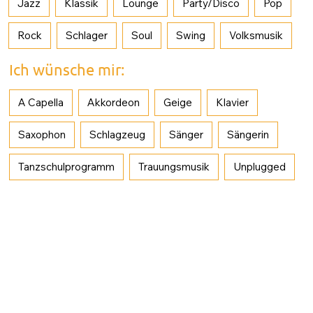
Jazz
Klassik
Lounge
Party/Disco
Pop
Rock
Schlager
Soul
Swing
Volksmusik
Ich wünsche mir:
A Capella
Akkordeon
Geige
Klavier
Saxophon
Schlagzeug
Sänger
Sängerin
Tanzschulprogramm
Trauungsmusik
Unplugged