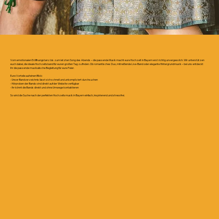
Vom emotionalen Eröffnungstanz bis zum letzten Song des Abends – die passende Musik macht eure Hochzeit in Bayern erst richtig unvergesslich. Wir unterstützen
euch dabei, die ideale Hochzeitsband für euren großen Tag zu finden. Ob romantisches Duo, mitreißende Live-Band oder elegante Hintergrundmusik – bei uns entdeckt
ihr die passende musikalische Begleitung für eure Feier.
Eure Vorteile auf einen Blick:
- Unser Bandverzeichnis lässt sich schnell und unkompliziert durchsuchen
- Hörproben der Bands sind direkt auf der Website verfügbar
- Ihr könnt die Bands direkt und ohne Umwege kontaktieren
So wird die Suche nach der perfekten Hochzeitsmusik in Bayern einfach, inspirierend und stressfrei.