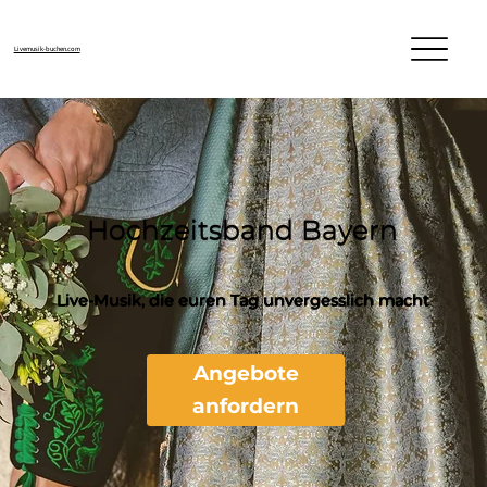
Livemusik-buchen.com
Hochzeitsband Bayern
Live-Musik, die euren Tag unvergesslich macht
Angebote
anfordern