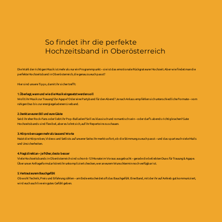
So findet ihr die perfekte
Hochzeitsband in Oberösterreich
Die Wahl der richtigen Musik ist mehr als nur ein Programmpunkt – sie ist das emotionale Rückgrat eurer Hochzeit. Aber wie findet man die
perfekte Hochzeitsband in Oberösterreich, die genau zu euch passt?
Hier sind unsere Tipps, damit ihr sicher trefft:
1. Überlegt, wann und wie die Musik eingesetzt werden soll
Wollt ihr Musik zur Trauung? Zur Agape? Oder eine Partyband für den Abend? Je nach Anlass empfehlen sich unterschiedliche Formate – vom
ruhigen Duo bis zur energiegeladenen Liveband.
2. Denkt an euren Stil und eure Gäste
Seid ihr eher Rock-Fans oder liebt ihr Pop-Balladen? Soll es klassisch und romantisch sein – oder darf’s abends richtig krachen? Gute
Hochzeitsbands sind flexibel, aber es lohnt sich, auf ihr Repertoire zu schauen.
3. Hörproben sagen mehr als tausend Worte
Nutzt die Hörproben, Videos und Setlists auf unserer Seite. Ihr merkt sofort, ob die Stimmung zu euch passt – und das spart euch viele Mails
und Unsicherheiten.
4. Fragt direkt an – je früher, desto besser
Viele Hochzeitsbands in Oberösterreich sind schon 6–12 Monate im Voraus ausgebucht – gerade die beliebten Duos für Trauung & Agape.
Über unser Anfrageformular könnt ihr unkompliziert checken, wer an eurem Wunschtermin noch verfügbar ist.
5. Vertraut eurem Bauchgefühl
Obwohl Technik, Preis und Erfahrung zählen – am Ende entscheidet oft das Bauchgefühl. Eine Band, mit der ihr auf Anhieb gut kommuniziert,
wird euch auch live ein gutes Gefühl geben.