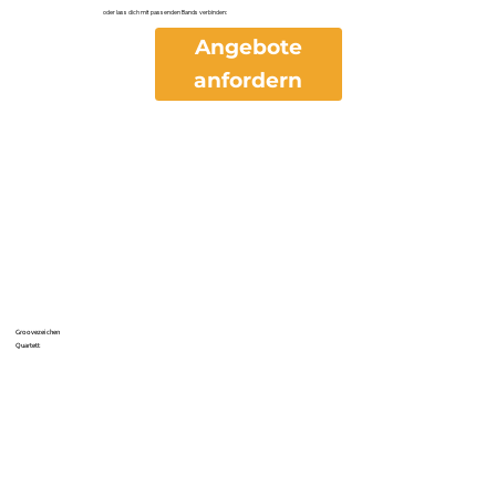
oder lass dich mit passenden Bands verbinden:
Angebote
anfordern
Groovezeichen
Quartett