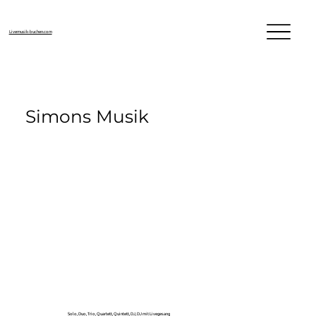
Livemusik-buchen.com
Simons Musik
Solo, Duo, Trio, Quartett, Quintett, DJ, DJ mit Livegesang