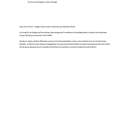
Rock, Soul, Evergreens, Charts, Schlager
Hey, ich bin Simon – Sänger, Gitarrist und Livemusiker aus Süddeutschland.
Ich sorge für Leichtigkeit auf Hochzeiten, Geburtstage und Firmenfeiern mit handgemachter Livemusik und bekannten
Songs: lebendig, spontan und voller Gefühl.
Seit über 5 Jahren, auf über 500 Events spiele ich als Alleinunterhalter, im Duo oder mit Band dort, wo die Stimmung
entsteht – direkt bei euren Gästen, auf Augenhöhe. Ich spüre den Moment, erfülle spontane Liedwünsche und finde intuitiv
den Song, der gerade passt. So entsteht nicht einfach nur eine Show, sondern ein gemeinsames Erlebnis.