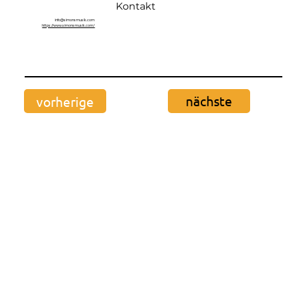
Kontakt
info@simonsmusik.com
https://www.simonsmusik.com/
nächste
vorherige