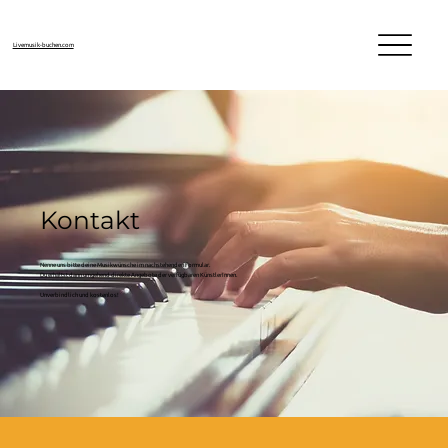
Livemusik-buchen.com
Kontakt
Nenne uns bitte deine Musikwünsche im nachstehenden Formular.
Du erhältst dann umgehend direkte Angebote der verfügbaren KünstlerInnen.
Unverbindlich und kostenlos!