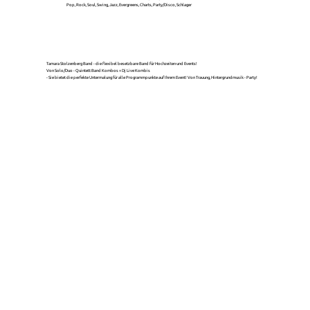
Pop, Rock, Soul, Swing, Jazz, Evergreens, Charts, Party/Disco, Schlager
Tamara Stolzenberg Band - die flexibel besetzbare Band für Hochzeiten und Events!
Von Solo/Duo - Quintett Band Kombos + Dj Live Kombis
- Sie bietet die perfekte Untermalung für alle Programmpunkte auf Ihrem Event! Von Trauung, Hintergrundmusik - Party!