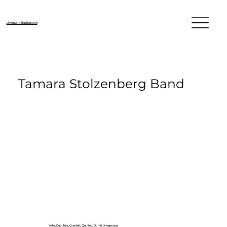
Livemusik-buchen.com
Tamara Stolzenberg Band
Solo, Duo, Trio, Quartett, Quintett, DJ mit Livegesang