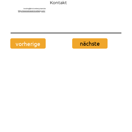
Kontakt
booking@stolzenberg-band.de
https://www.tamarastolzenberg.com/
nächste
vorherige