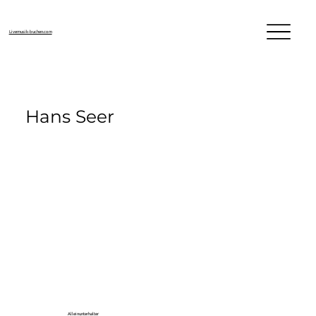
Livemusik-buchen.com
Hans Seer
Alleinunterhalter