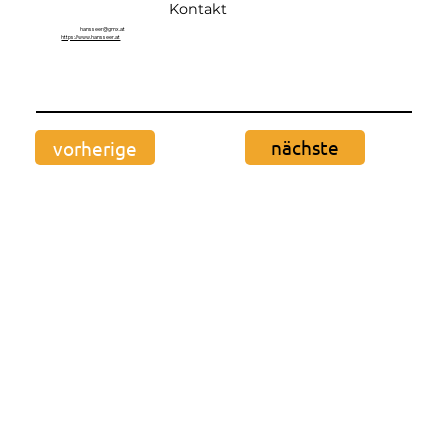
Kontakt
hansseer@gmx.at
https://www.hansseer.at
nächste
vorherige