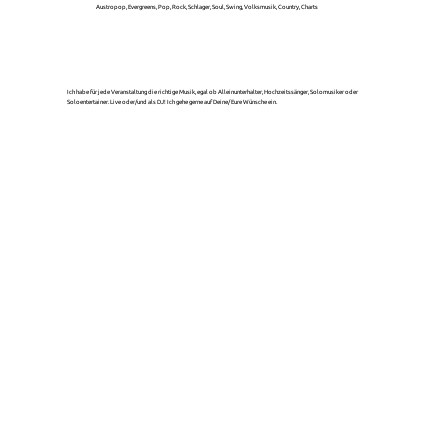
Austropop, Evergreens, Pop, Rock, Schlager, Soul, Swing, Volksmusik, Country, Charts
Ich habe für jede Veranstaltung die richtige Musik, egal ob Alleinunterhalter, Hochzeitssänger, Solomusiker oder
Soloentertainer. Live oder/und als DJ! Ich gehe gerne auf Deine/ Eure Wünsche ein.