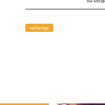
the-kilts
vorherige