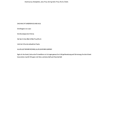
Austropop, Evergreens, Jazz, Pop, Swing, Italo-Pop, Rock, Charts
DAS MACHT UNSEREN SOUND AUS:
Die Eleganz von Jazz
Die Nostalgie der Oldies
Der Spirit des 80er & 90er Pop/Rock
Und der Vibe der aktuellen Charts
ALLES AUF DEINER BÜHNE, ALLES AN EINEM ABEND!
Egal ob Hochzeit, Gala oder Firmenfeier: wir bringen genau die richtige Besetzung und Stimmung, die dein Event
besonders macht! Mit ganz viel Herz, Leidenschaft und Musikalität!