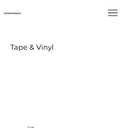
Livemusik-buchen.com
Tape & Vinyl
Trio, Duo