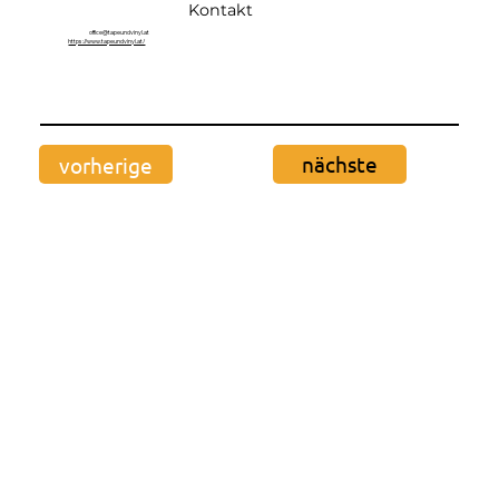
Kontakt
office@tapeundvinyl.at
https://www.tapeundvinyl.at/
nächste
vorherige