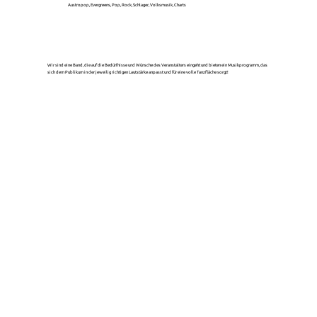
Austropop, Evergreens, Pop, Rock, Schlager, Volksmusik, Charts
Wir sind eine Band, die auf die Bedürfnisse und Wünsche des Veranstalters eingeht und bieten ein Musikprogramm, das
sich dem Publikum in der jeweilig richtigen Lautstärke anpasst und für eine volle Tanzfläche sorgt!