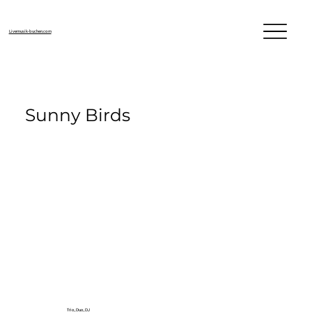
Livemusik-buchen.com
Sunny Birds
Trio, Duo, DJ