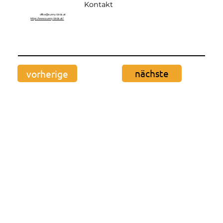
Kontakt
office@sunny-birds.at
https://www.sunny-birds.at/
nächste
vorherige