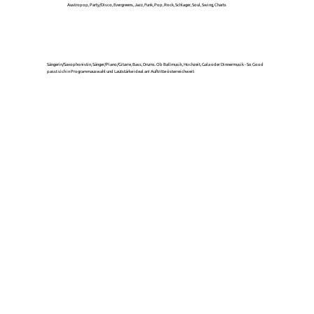
Austropop, Party/Disco, Evergreens, Jazz, Funk, Pop, Rock, Schlager, Soul, Swing, Charts
Sängerin/Saxophonistin, Sänger/Piano/Gitarre, Bass, Drums. Ob Ballmusik, Hochzeit, Gala oder Dinnermusik - So Good
passt sich in Programmauswahl und Lautstärke ideal an! Auftritte österreichweit