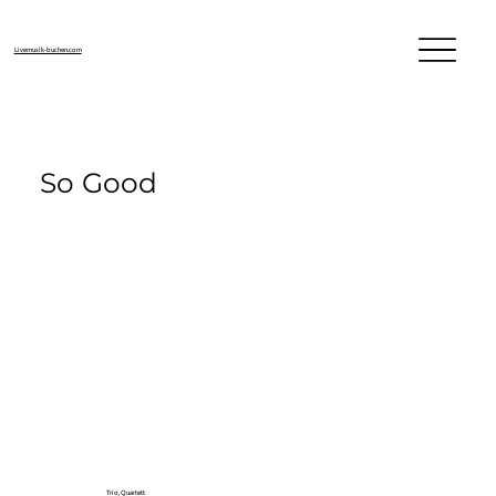
Livemusik-buchen.com
So Good
Trio, Quartett