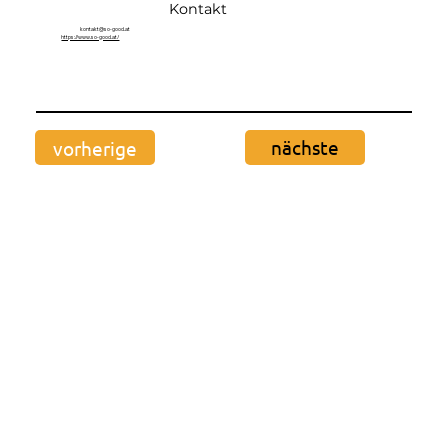
Kontakt
kontakt@so-good.at
https://www.so-good.at/
nächste
vorherige