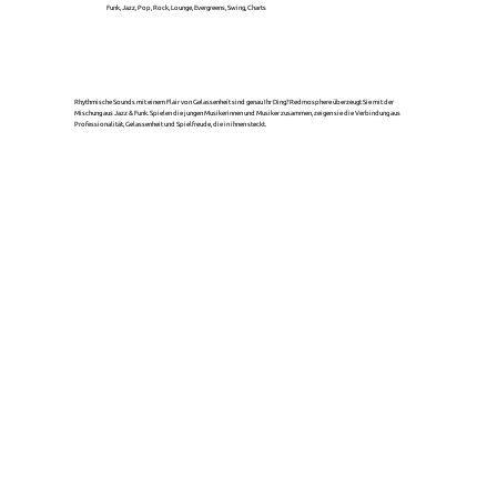
Funk, Jazz, Pop, Rock, Lounge, Evergreens, Swing, Charts
Rhythmische Sounds mit einem Flair von Gelassenheit sind genau Ihr Ding? Redmosphere überzeugt Sie mit der
Mischung aus Jazz & Funk. Spielen die jungen Musikerinnen und Musiker zusammen, zeigen sie die Verbindung aus
Professionalität, Gelassenheit und Spielfreude, die in ihnen steckt.