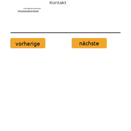
Kontakt
music@redmosphere.at
https://www.redmosphere.at/
nächste
vorherige