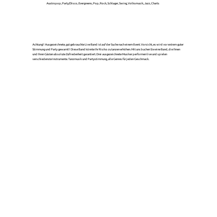
Austropop, Party/Disco, Evergreens, Pop, Rock, Schlager, Swing, Volksmusik, Jazz, Charts
Achtung!! Ausgezeichnete, gut gebrauchte Live Band ist auf der Suche nach einem Event. Vorsicht, es wird vor extrem guter
Stimmung und Party gewarnt!! Diese Band könnte Ihr Risiko zu tanzen erhöhen. Mit uns buchen Sie eine Band, die Ihnen
und Ihren Gästen absolute Zufriedenheit garantiert. Drei ausgezeichnete Musiker performen live und spielen
verschiedenste Instrumente. Tanzmusik und Partystimmung, alle Genres für jeden Geschmack.