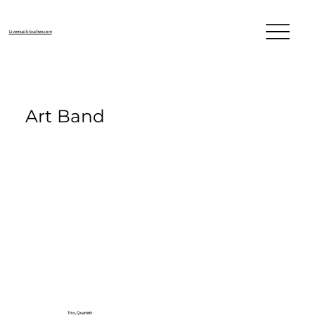
Livemusik-buchen.com
Art Band
Trio, Quartett