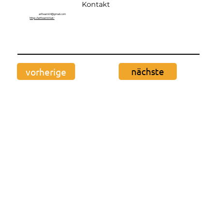
Kontakt
artteam64@gmail.com
https://artteam64.at/
nächste
vorherige