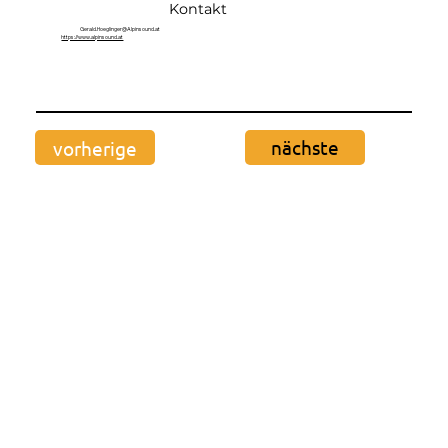
Kontakt
Gerald.Hoeglinger@Alpinsound.at
https://www.alpinsound.at
nächste
vorherige