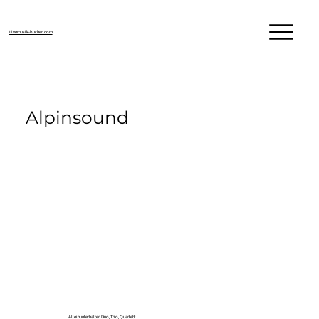
Livemusik-buchen.com
Alpinsound
Alleinunterhalter, Duo, Trio, Quartett