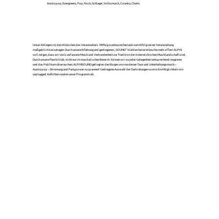
Austropop, Evergreens, Pop, Rock, Schlager, Volksmusik, Country, Charts
Unser Anliegen ist, den Wünschen des Veranstalters 100%ig zu entsprechen und zum Erfolg seiner Veranstaltung
maßgeblich beizutragen. Durch unsere Erfahrung und gediegenen „SOUND“ bleiben keine Wünsche mehr offen! ALPIN
soll zeigen, dass wir stolz auf unsere Musik und Verbundenheit zur Tradition der österreichischen Musiklandschaft sind.
Durch unsere Flexibilität- nicht nur im musikalischen Bereich- können wir zu jeder Gelegenheit entsprechend reagieren
und das Publikum überraschen. ALPINSOUND gelingt es den Bogen von moderner Tanz und Unterhaltungsmusik –
Austropop – Stimmung und Partypower zu spannen! Gediegene Auswahl der Darbietungen sowie die Möglichkeit von
unplugged Auftritten runden unser Programm ab.